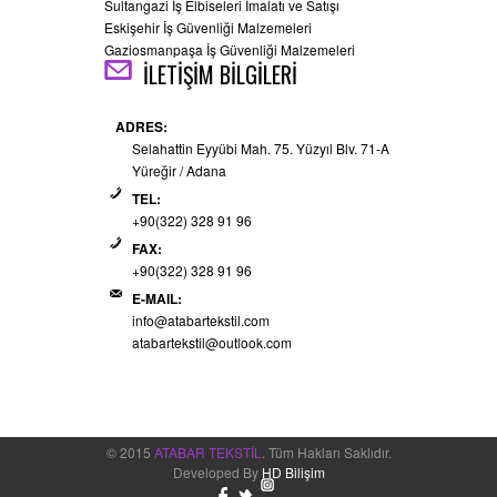
Sultangazi İş Elbiseleri İmalatı ve Satışı
Eskişehir İş Güvenliği Malzemeleri
Gaziosmanpaşa İş Güvenliği Malzemeleri
İLETİŞİM BİLGİLERİ
ADRES:
Selahattin Eyyübi Mah. 75. Yüzyıl Blv. 71-A
Yüreğir / Adana
TEL:
+90(322) 328 91 96
FAX:
+90(322) 328 91 96
E-MAIL:
info@atabartekstil.com
atabartekstil@outlook.com
© 2015
ATABAR TEKSTİL
. Tüm Hakları Saklıdır.
Developed By
HD Bilişim