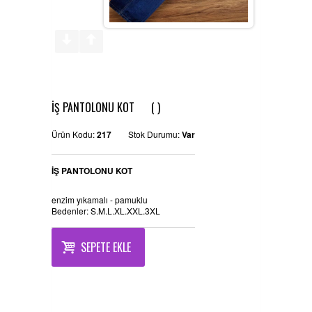
REFERANSLAR
KAMPANYA
SİPARİŞ LİSTESİ
İŞ PANTOLONU KOT ( )
İLETİŞİM
Ürün Kodu:
217
Stok Durumu:
Var
İŞ PANTOLONU KOT
enzim yıkamalı - pamuklu
Bedenler: S.M.L.XL.XXL.3XL
SEPETE EKLE