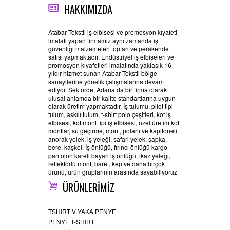
HAKKIMIZDA
Atabar Tekstil iş elbisesi ve promosyon kıyafeti
imalatı yapan firmamız aynı zamanda iş
güvenliği malzemeleri toptan ve perakende
satışı yapmaktadır. Endüstriyel iş elbiseleri ve
promosyon kıyafetleri imalatında yaklaşık 16
yıldır hizmet sunan Atabar Tekstil bölge
sanayilerine yönelik çalışmalarına devam
ediyor. Sektörde, Adana da bir firma olarak
ulusal anlamda bir kalite standartlarına uygun
olarak üretim yapmaktadır. İş tulumu, pilot tipi
tulum, askılı tulum, t-shirt polo çeşitleri, kot iş
elbisesi, kot mont tipi iş elbisesi, özel üretim kot
montlar, su geçirme, mont, polarlı ve kapitoneli
anorak yelek, iş yeleği, safari yelek, şapka,
bere, kaşkol. İş önlüğü, fırıncı önlüğü kargo
pantolon kareli bayan iş önlüğü, ikaz yeleği,
reflektörlü mont, baret, kep ve daha birçok
ürünü, ürün gruplarının arasında sayabiliyoruz
ÜRÜNLERİMİZ
TSHIRT V YAKA PENYE
PENYE T-SHIRT