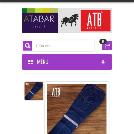
0
MENU
ANASAYFA
KURUMSAL
ÜRÜNLERİMİZ
HAKKIMIZDA
HABERLER
BELGELERIMIZ