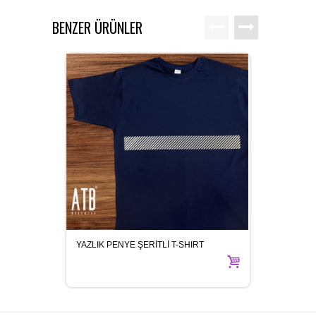
BENZER ÜRÜNLER
YAZLIK PENYE ŞERİTLİ T-SHIRT
KOT İŞ