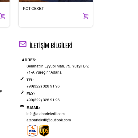
KOT CEKET
KOT İŞ ELBİSESİ
İLETİŞİM BİLGİLERİ
ADRES:
Selahattin Eyyübi Mah. 75. Yüzyıl Blv.
71-A Yüreğir / Adana
TEL:
+90(322) 328 91 96
şı
FAX:
+90(322) 328 91 96
E-MAIL:
info@atabartekstil.com
atabartekstil@outlook.com