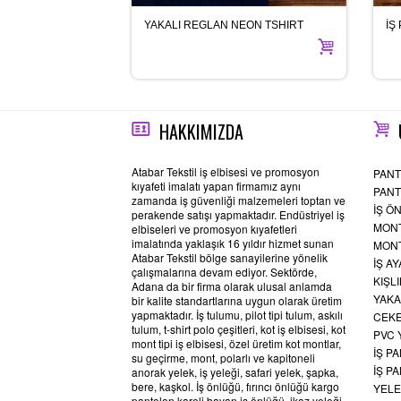
YAKALI REGLAN NEON TSHIRT
İŞ
HAKKIMIZDA
Atabar Tekstil iş elbisesi ve promosyon
PAN
kıyafeti imalatı yapan firmamız aynı
PANT
zamanda iş güvenliği malzemeleri toptan ve
İŞ Ö
perakende satışı yapmaktadır. Endüstriyel iş
MONT
elbiseleri ve promosyon kıyafetleri
imalatında yaklaşık 16 yıldır hizmet sunan
MONT
Atabar Tekstil bölge sanayilerine yönelik
İŞ A
çalışmalarına devam ediyor. Sektörde,
KIŞL
Adana da bir firma olarak ulusal anlamda
YAKA
bir kalite standartlarına uygun olarak üretim
yapmaktadır. İş tulumu, pilot tipi tulum, askılı
CEKE
tulum, t-shirt polo çeşitleri, kot iş elbisesi, kot
PVC
mont tipi iş elbisesi, özel üretim kot montlar,
İŞ P
su geçirme, mont, polarlı ve kapitoneli
İŞ P
anorak yelek, iş yeleği, safari yelek, şapka,
bere, kaşkol. İş önlüğü, fırıncı önlüğü kargo
YELE
pantolon kareli bayan iş önlüğü, ikaz yeleği,