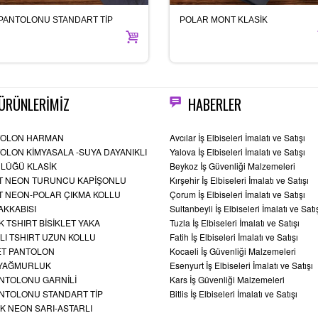
 PANTOLONU STANDART TİP
POLAR MONT KLASİK
ÜRÜNLERİMİZ
HABERLER
TOLON HARMAN
Avcılar İş Elbiseleri İmalatı ve Satışı
OLON KİMYASALA -SUYA DAYANIKLI
Yalova İş Elbiseleri İmalatı ve Satışı
NLÜĞÜ KLASİK
Beykoz İş Güvenliği Malzemeleri
 NEON TURUNCU KAPİŞONLU
Kırşehir İş Elbiseleri İmalatı ve Satışı
 NEON-POLAR ÇIKMA KOLLU
Çorum İş Elbiseleri İmalatı ve Satışı
YAKKABISI
Sultanbeyli İş Elbiseleri İmalatı ve Satı
IK TSHIRT BİSİKLET YAKA
Tuzla İş Elbiseleri İmalatı ve Satışı
LI TSHIRT UZUN KOLLU
Fatih İş Elbiseleri İmalatı ve Satışı
T PANTOLON
Kocaeli İş Güvenliği Malzemeleri
 YAĞMURLUK
Esenyurt İş Elbiseleri İmalatı ve Satışı
ANTOLONU GARNİLİ
Kars İş Güvenliği Malzemeleri
ANTOLONU STANDART TİP
Bitlis İş Elbiseleri İmalatı ve Satışı
K NEON SARI-ASTARLI