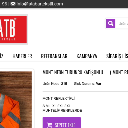
 96 |
info@atabartekstil.com
İZ
HABERLER
REFERANSLAR
KAMPANYA
SİPARİŞ Lİ
MONT NEON TURUNCU KAPİŞONLU ( MONT REFL
Ürün Kodu:
215
Stok Durumu:
Var
MONT REFLEKTİFLİ
S M L XL 2XL 3XL
MUHTELİF RENKLERDE
SEPETE EKLE