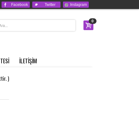
Facebook
Twitter
Instagram
0
STESİ
İLETİŞİM
ir. )