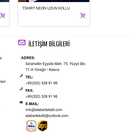
TSHIRT NEON UZUN KOLLU
İŞ PANTOLONU G
İLETİŞİM BİLGİLERİ
şı
ADRES:
Selahattin Eyyübi Mah. 75. Yüzyıl Blv.
71-A Yüreğir / Adana
TEL:
leri
+90(322) 328 91 96
FAX:
+90(322) 328 91 96
E-MAIL:
e
info@atabartekstil.com
atabartekstil@outlook.com