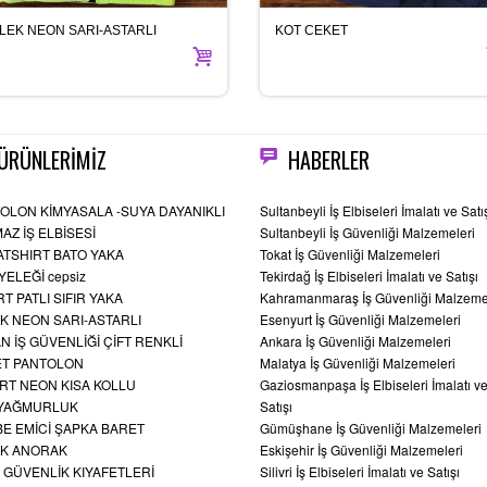
LEK NEON SARI-ASTARLI
KOT CEKET
ÜRÜNLERİMİZ
HABERLER
OLON KİMYASALA -SUYA DAYANIKLI
Sultanbeyli İş Elbiseleri İmalatı ve Satı
AZ İŞ ELBİSESİ
Sultanbeyli İş Güvenliği Malzemeleri
TSHIRT BATO YAKA
Tokat İş Güvenliği Malzemeleri
YELEĞİ cepsiz
Tekirdağ İş Elbiseleri İmalatı ve Satışı
RT PATLI SIFIR YAKA
Kahramanmaraş İş Güvenliği Malzeme
K NEON SARI-ASTARLI
Esenyurt İş Güvenliği Malzemeleri
N İŞ GÜVENLİĞİ ÇİFT RENKLİ
Ankara İş Güvenliği Malzemeleri
T PANTOLON
Malatya İş Güvenliği Malzemeleri
IRT NEON KISA KOLLU
Gaziosmanpaşa İş Elbiseleri İmalatı v
 YAĞMURLUK
Satışı
E EMİCİ ŞAPKA BARET
Gümüşhane İş Güvenliği Malzemeleri
K ANORAK
Eskişehir İş Güvenliği Malzemeleri
 GÜVENLİK KIYAFETLERİ
Silivri İş Elbiseleri İmalatı ve Satışı