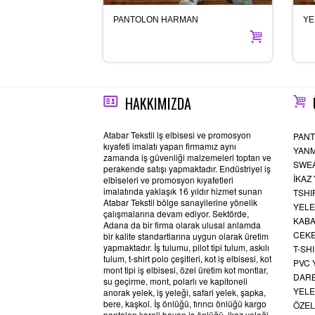
PANTOLON HARMAN
YE
HAKKIMIZDA
Atabar Tekstil iş elbisesi ve promosyon
PANT
kıyafeti imalatı yapan firmamız aynı
YANM
zamanda iş güvenliği malzemeleri toptan ve
SWEA
perakende satışı yapmaktadır. Endüstriyel iş
İKAZ 
elbiseleri ve promosyon kıyafetleri
imalatında yaklaşık 16 yıldır hizmet sunan
TSHI
Atabar Tekstil bölge sanayilerine yönelik
YELE
çalışmalarına devam ediyor. Sektörde,
KABA
Adana da bir firma olarak ulusal anlamda
CEKE
bir kalite standartlarına uygun olarak üretim
yapmaktadır. İş tulumu, pilot tipi tulum, askılı
T-SH
tulum, t-shirt polo çeşitleri, kot iş elbisesi, kot
PVC
mont tipi iş elbisesi, özel üretim kot montlar,
DARB
su geçirme, mont, polarlı ve kapitoneli
YELE
anorak yelek, iş yeleği, safari yelek, şapka,
bere, kaşkol. İş önlüğü, fırıncı önlüğü kargo
ÖZEL
pantolon kareli bayan iş önlüğü, ikaz yeleği,