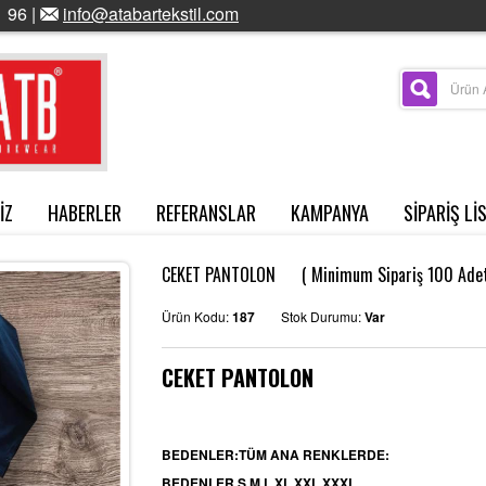
 96 |
info@atabartekstil.com
İZ
HABERLER
REFERANSLAR
KAMPANYA
SİPARİŞ Lİ
CEKET PANTOLON ( Minimum Sipariş 100 Adett
Ürün Kodu:
187
Stok Durumu:
Var
CEKET PANTOLON
BEDENLER:TÜM ANA RENKLERDE:
BEDENLER S.M.L.XL.XXL.XXXL