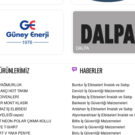
NEY ENERJİ
DALPA
ÜRÜNLERİMİZ
HABERLER
 YAĞMURLUK
Burdur İş Elbiseleri İmalatı ve Satışı
AKÇI KOT TAKIM
Denizli İş Güvenliği Malzemeleri
LDİVENLERİ
Beşiktaş İş Elbiseleri İmalatı ve Satışı
R MONT KLASİK
Balıkesir İş Güvenliği Malzemeleri
AZ İŞ ELBİSESİ
Ardahan İş Elbiseleri İmalatı ve Satışı
YELEĞİ cepsiz
Afyonkarahisar İş Elbiseleri İmalatı ve 
 NEON-POLAR ÇIKMA KOLLU
Bitlis İş Güvenliği Malzemeleri
E T-SHIRT
Tunceli İş Güvenliği Malzemeleri
RT V YAKA PENYE
Bolu İş Güvenliği Malzemeleri