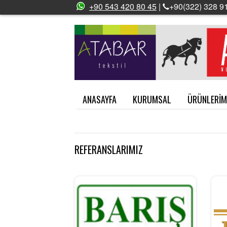
+90 543 420 80 45
|
+90(322) 328 91
ANASAYFA
KURUMSAL
ÜRÜNLERİM
REFERANSLARIMIZ