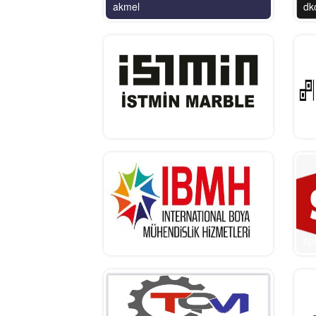
akmel
dk
istmin marble
be
IMBH Boya
sp