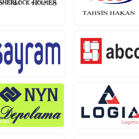
herlock holmes
tahsin hakan
yraö
abco
OYAN
LOGIA