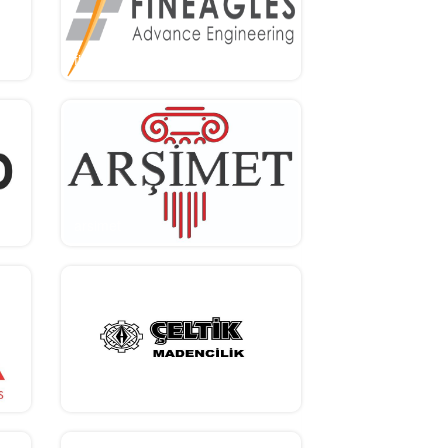
fineagles
arsimet
celtik