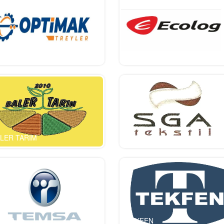
timak
ecolog
LER TARIM
SGA
EMSA
TEKFEN