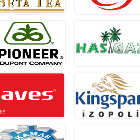
TA TEA
İSDEMİR
ONEER
HASGAZ
ES
IZOPOLI