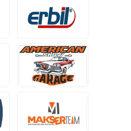
Erbil
ATABEY
MAKSER