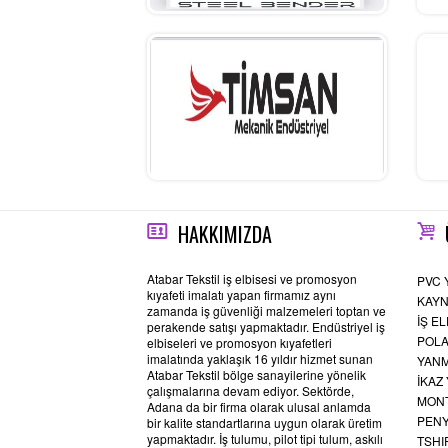
TİMSAN
GÜ
HAKKIMIZDA
Atabar Tekstil iş elbisesi ve promosyon
PVC
kıyafeti imalatı yapan firmamız aynı
KAYN
zamanda iş güvenliği malzemeleri toptan ve
İŞ E
perakende satışı yapmaktadır. Endüstriyel iş
POLA
elbiseleri ve promosyon kıyafetleri
imalatında yaklaşık 16 yıldır hizmet sunan
YANM
Atabar Tekstil bölge sanayilerine yönelik
İKAZ 
çalışmalarına devam ediyor. Sektörde,
MONT
Adana da bir firma olarak ulusal anlamda
PENY
bir kalite standartlarına uygun olarak üretim
yapmaktadır. İş tulumu, pilot tipi tulum, askılı
TSHI