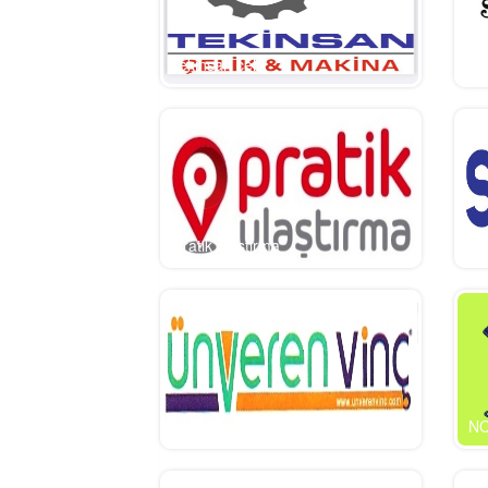
tekinsan celik
sc
pratik ulaştırma
sa
unveren vinc
N