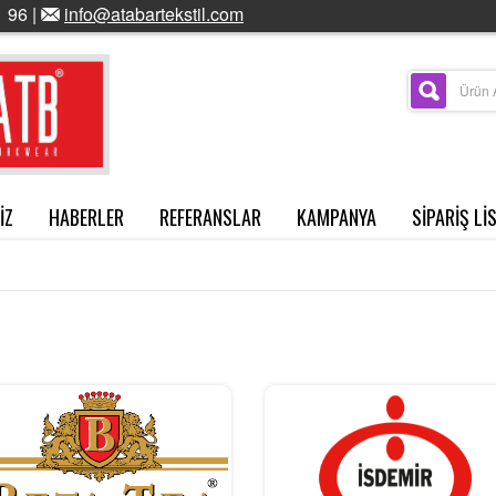
 96 |
info@atabartekstil.com
İZ
HABERLER
REFERANSLAR
KAMPANYA
SİPARİŞ Lİ