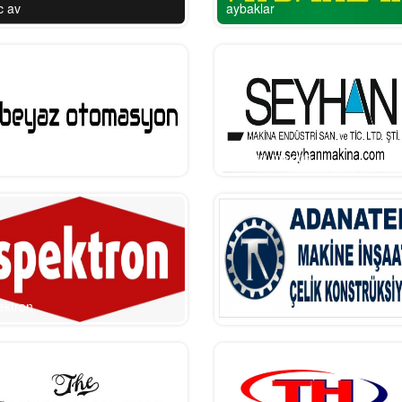
c av
aybaklar
yaz otomasyon
seyhan makina
ektron
adanatek