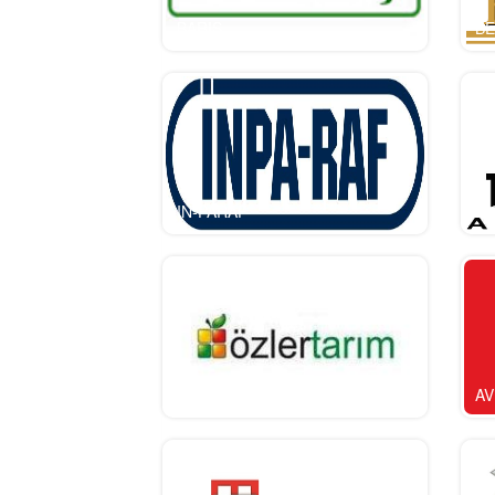
BARIS
BE
IN-PARAF
PI
OZLER
AV