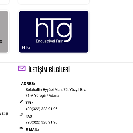
HTG
İLETİŞİM BİLGİLERİ
ADRES:
Selahattin Eyyübi Mah. 75. Yüzyıl Blv.
71-A Yüreğir / Adana
TEL:
+90(322) 328 91 96
Satışı
FAX:
+90(322) 328 91 96
E-MAIL: