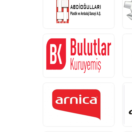
ABDİOĞULLARI
K
bulutlar
ta
arnica
AR