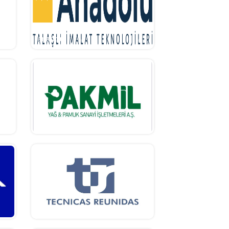
anadolu
pakmil
tr logo