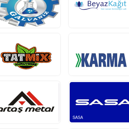
AMAS
beyazkağıt
tmix
karma
TAŞ
SASA