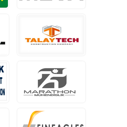
meva
talaytech
marathon