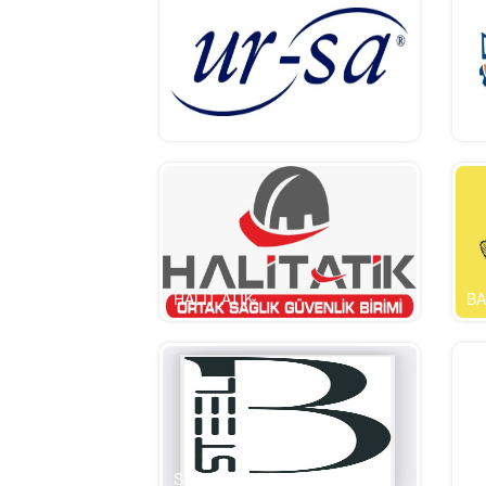
ursa
op
HALİT ATİK
BA
STEEL BENDER
T