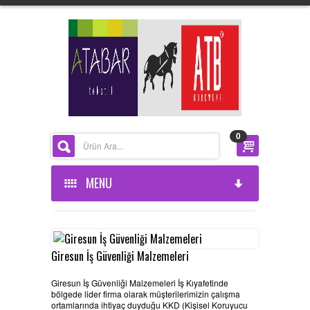
0
MENU
ANASAYFA
KURUMSAL
Giresun İş Güvenliği Malzemeleri
Giresun İş Güvenliği Malzemeleri İş Kıyafetinde
ÜRÜNLERİMİZ
HAKKIMIZDA
bölgede lider firma olarak müşterilerimizin çalışma
ortamlarında ihtiyaç duyduğu KKD (Kişisel Koruyucu