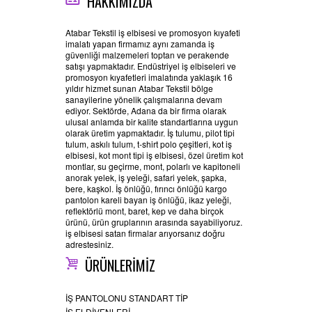
HAKKIMIZDA
Atabar Tekstil iş elbisesi ve promosyon kıyafeti
imalatı yapan firmamız aynı zamanda iş
güvenliği malzemeleri toptan ve perakende
satışı yapmaktadır. Endüstriyel iş elbiseleri ve
promosyon kıyafetleri imalatında yaklaşık 16
yıldır hizmet sunan Atabar Tekstil bölge
sanayilerine yönelik çalışmalarına devam
ediyor. Sektörde, Adana da bir firma olarak
ulusal anlamda bir kalite standartlarına uygun
olarak üretim yapmaktadır. İş tulumu, pilot tipi
tulum, askılı tulum, t-shirt polo çeşitleri, kot iş
elbisesi, kot mont tipi iş elbisesi, özel üretim kot
montlar, su geçirme, mont, polarlı ve kapitoneli
anorak yelek, iş yeleği, safari yelek, şapka,
bere, kaşkol. İş önlüğü, fırıncı önlüğü kargo
pantolon kareli bayan iş önlüğü, ikaz yeleği,
reflektörlü mont, baret, kep ve daha birçok
ürünü, ürün gruplarının arasında sayabiliyoruz.
iş elbisesi satan firmalar arıyorsanız doğru
adrestesiniz.
ÜRÜNLERİMİZ
İŞ PANTOLONU STANDART TİP
İŞ ELDİVENLERİ