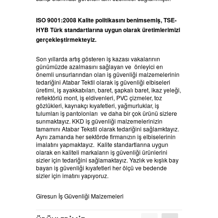
ISO 9001:2008 Kalite politikasını benimsemiş, TSE-
HYB Türk standartlarına uygun olarak üretimlerimizi
gerçekleştirmekteyiz.
Son yıllarda artış gösteren iş kazası vakalarının
günümüzde azalmasını sağlayan ve önleyici en
önemli unsurlarından olan iş güvenliği malzemelerinin
tedariğini Atabar Tektil olarak iş güvenliği elbiseleri
üretimi, iş ayakkabıları, baret, şapkalı baret, ikaz yeleği,
reflektörlü mont, iş eldivenleri, PVC çizmeler, toz
gözlükleri, kaynakçı kıyafetleri, yağmurluklar, iş
tulumları iş pantolonları ve daha bir çok ürünü sizlere
sunmaktayız. KKD iş güvenliği malzemelerinizin
tamamını Atabar Tekstil olarak tedariğini sağlamktayız.
Aynı zamanda her sektörde firmanızın iş elbiselerinin
imalatını yapmaktayız. Kalite standartlarına uygun
olarak en kaliteli markaların iş güvenliği ürünlerini
sizler için tedariğini sağlamaktayız. Yazlık ve kışlık bay
bayan iş güvenliği kıyafetleri her ölçü ve bedende
sizler için imatını yapıyoruz.
Giresun İş Güvenliği Malzemeleri