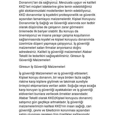
Donanım)’ları da sağlıyoruz. Mevzuata uygun ve kaliteli
HABERLER
BELGELERIMIZ
KKD’leri müşteri isteklerine göre temin edebildiğimiz
gibi stoklarımızdaki modellerden temin edebiliyoruz.
KKD donanımlar iş kıyafetini profesyonellik ve güvenlik
REFERANSLAR
açısından tamamlayıcı malzemelerdir. Kişisel Koruyucu
Donanımlar İş Sağlığı ve Güvenliği alanında son tedbir
olarak düşünülse de çalışanın zarar görmesini
KAMPANYA
önlemede ilk bariyer olabilir. Bu konuyu da
önemsiyoruz ve insana yaraşır çalışma koşullarının
sağlanmasında kıyafet ve kişisel koruyucu donanımda
üzerimize düşeni yapmaya çalışıyoruz. İş güvenliği
SİPARİŞ LİSTESİ
malzemeleri satan firmalar arıyorsanız doğru
adrestesiniz. Kaliteli iş güvenliği malzemeleri Atabar
Tekstil ile tedarikini sağlayabilirsiniz. Giresun İş
İLETİŞİM
Güvenliği Malzemeleri
Giresun İş Güvenliği Malzemeleri
İş güvenliği Malzemeleri ve iş güvenliği elbiseleri;
Kişisel koruyu donanım, bir veya birden fazla sağlık
riskine karşı kişilere giyilmek ve takılmak suretiyle
önleyici ekipmanlara verilan addır. Soğuğa veya sıcağa
karşı koruyan iş güvenliği ayakkabıları ve iş güvenliği
eldivenleri bunlara verilecek örnekler arasındadır.
Atabar Tekstil olarak KKD(Kişisel koruyucu donanım)
satışımız gün geçtikçe artmaktadır. İş güvenliği
malzemelerimizin kalitesi KKD'nin insan sağlığı, can
güvenliği, çevre ve tüketicinin korunması açısından
sahip olunması gereken tüm özellikler sağlanmıştır.