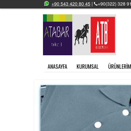
+90 543 420 80 45
|
+90(322) 328 91
ANASAYFA
KURUMSAL
ÜRÜNLERİM