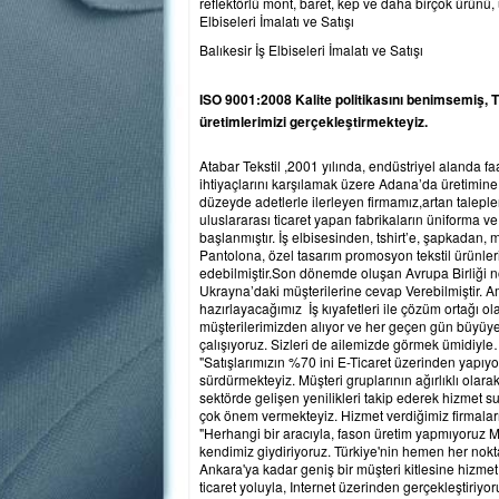
reflektörlü mont, baret, kep ve daha birçok ürünü, 
Elbiseleri İmalatı ve Satışı
Balıkesir İş Elbiseleri İmalatı ve Satışı
ISO 9001:2008 Kalite politikasını benimsemiş,
üretimlerimizi gerçekleştirmekteyiz.
Atabar Tekstil ,2001 yılında, endüstriyel alanda faa
ihtiyaçlarını karşılamak üzere Adana’da üretimine ba
düzeyde adetlerle ilerleyen firmamız,artan taleple
uluslararası ticaret yapan fabrikaların üniforma 
başlanmıştır. İş elbisesinden, tshirt’e, şapkadan,
Pantolona, özel tasarım promosyon tekstil ürünler
edebilmiştir.Son dönemde oluşan Avrupa Birliği n
Ukrayna’daki müşterilerine cevap Verebilmiştir. A
hazırlayacağımız İş kıyafetleri ile çözüm ortağı o
müşterilerimizden alıyor ve her geçen gün büyüye
çalışıyoruz. Sizleri de ailemizde görmek ümidiyl
"Satışlarımızın %70 ini E-Ticaret üzerinden yapıyoru
sürdürmekteyiz. Müşteri gruplarının ağırlıklı olar
sektörde gelişen yenilikleri takip ederek hizmet 
çok önem vermekteyiz. Hizmet verdiğimiz firmaları
"Herhangi bir aracıyla, fason üretim yapmıyoruz M
kendimiz giydiriyoruz. Türkiye'nin hemen her nokta
Ankara'ya kadar geniş bir müşteri kitlesine hizmet 
ticaret yoluyla, Internet üzerinden gerçekleştiriyo