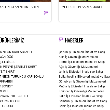
KALI REGLAN NEON TSHIRT
YELEK NEON SARI-ASTARLI
ÜRÜNLERİMİZ
HABERLER
K NEON SARI-ASTARLI
Çorum İş Elbiseleri İmalatı ve Satışı
GÖZLÜĞÜ
Kilis İş Güvenliği Malzemeleri
Ş ELBİSESİ
Edirne İş Elbiseleri İmalatı ve Satışı
IK PENYE ŞERİTLİ T-SHIRT
Ağrı İş Güvenliği Malzemeleri
E T-SHIRT
İzmir İş Elbiseleri İmalatı ve Satışı
 NEON TURUNCU KAPİŞONLU
Sultanbeyli İş Elbiseleri İmalatı ve Satı
YAKKABISI
Güngören İş Güvenliği Malzemeleri
 BONDIT
Muğla İş Elbiseleri İmalatı ve Satışı
CEKET
Erzincan İş Güvenliği Malzemeleri
 YAKA PİKE T-SHIRT
Fatih İş Elbiseleri İmalatı ve Satışı
GO PANTOLON
Samsun İş Elbiseleri İmalatı ve Satışı
E GRUBU
Bartın İş Elbiseleri İmalatı ve Satışı