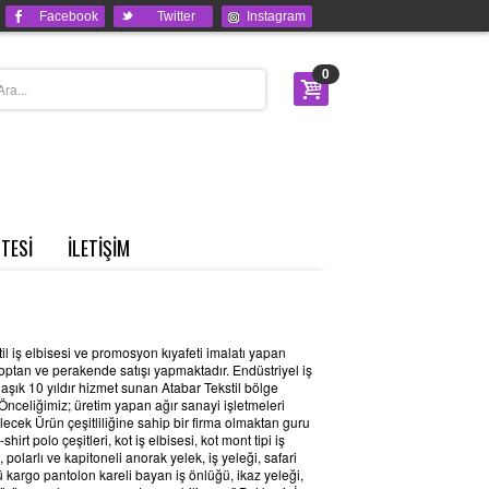
Facebook
Twitter
Instagram
0
STESİ
İLETİŞİM
stil iş elbisesi ve promosyon kıyafeti imalatı yapan
optan ve perakende satışı yapmaktadır. Endüstriyel iş
laşık 10 yıldır hizmet sunan Atabar Tekstil bölge
Önceliğimiz; üretim yapan ağır sanayi işletmeleri
ecek Ürün çeşitliliğine sahip bir firma olmaktan guru
shirt polo çeşitleri, kot iş elbisesi, kot mont tipi iş
 polarlı ve kapitoneli anorak yelek, iş yeleği, safari
ğü kargo pantolon kareli bayan iş önlüğü, ikaz yeleği,