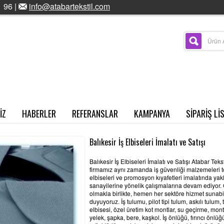
 96 |
info@atabartekstil.com
İZ
HABERLER
REFERANSLAR
KAMPANYA
SİPARİŞ Lİ
Balıkesir İş Elbiseleri İmalatı ve Satışı
Balıkesir İş Elbiseleri İmalatı ve Satışı Atabar Tek
firmamız aynı zamanda iş güvenliği malzemeleri t
elbiseleri ve promosyon kıyafetleri imalatında yak
sanayilerine yönelik çalışmalarına devam ediyor. 
olmakla birlikte, hemen her sektöre hizmet sunabil
duyuyoruz. İş tulumu, pilot tipi tulum, askılı tulum, t-
elbisesi, özel üretim kot montlar, su geçirme, mont,
yelek, şapka, bere, kaşkol. İş önlüğü, fırıncı önlü