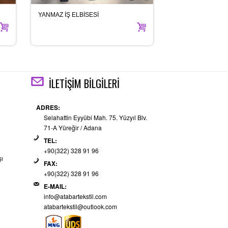
YANMAZ İŞ ELBİSESİ
İŞ AYAKKABISI
İLETİŞİM BİLGİLERİ
ADRES:
Selahattin Eyyübi Mah. 75. Yüzyıl Blv.
71-A Yüreğir / Adana
TEL:
+90(322) 328 91 96
şı
FAX:
+90(322) 328 91 96
E-MAIL:
info@atabartekstil.com
atabartekstil@outlook.com