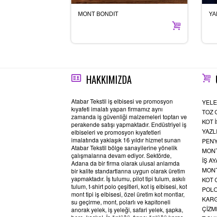
MONT BONDIT
YA
HAKKIMIZDA
Atabar Tekstil iş elbisesi ve promosyon
YELE
kıyafeti imalatı yapan firmamız aynı
TOZ 
zamanda iş güvenliği malzemeleri toptan ve
KOT İ
perakende satışı yapmaktadır. Endüstriyel iş
YAZL
elbiseleri ve promosyon kıyafetleri
imalatında yaklaşık 16 yıldır hizmet sunan
PENY
Atabar Tekstil bölge sanayilerine yönelik
MONT
çalışmalarına devam ediyor. Sektörde,
İŞ A
Adana da bir firma olarak ulusal anlamda
MONT
bir kalite standartlarına uygun olarak üretim
yapmaktadır. İş tulumu, pilot tipi tulum, askılı
KOT 
tulum, t-shirt polo çeşitleri, kot iş elbisesi, kot
POLO
mont tipi iş elbisesi, özel üretim kot montlar,
KAR
su geçirme, mont, polarlı ve kapitoneli
ÇİZM
anorak yelek, iş yeleği, safari yelek, şapka,