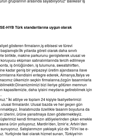
ürün gruplarının arasında sayabiliyoruz" Balıkesir İş
 TSE-HYB Türk standartlarına uygun olarak
liyet gösteren firmaların,iş elbisesi ve türevi
şlamıştır.İlk yıllarda göreli olarak daha sınırlı
rle birlikte, makine parkurunu genişleterek ulusal ve
ve koruyucu ekipman satınalımlarında tercih edilmeye
 monta, iş önlüğünden, iş tulumuna, sweatshirtten,
ine kadar geniş bir yelpazeyi üretim ajandasına ilave
ormlarına Kendisini entegre ederek, Almanya,İtalya ve
macımız ülkemizin seçkin firmalarına,özgün tasarımlarla
labilmektir.Dinamizmimizi bizi ileriye götüren memnun
n kapasitemizle, daha iyisini meydana getirebilmek için
e…
z." İki atölye ve toplam 24 kişiyle faaliyetlerimizi
ak ulusal firmalardır. Ulusal bazda ve her geçen gün
sunmaktayız. İmalatımızda özellikle tasarım boyutuna da
n izlerini, ürüne yansıtmaya özen göstermekteyiz.
üşterimizi kendi firmamızın atölyelerinden çıkan emekle
sına ürün yolluyoruz. Mardin'den, İzmir’e; Artvin’den
sunuyoruz. Satışlarımızın yaklaşık yüz-de 70'ini ise e-
ruz. Yurtiçinde faal olarak hizmet sunan, Türkiye'nin