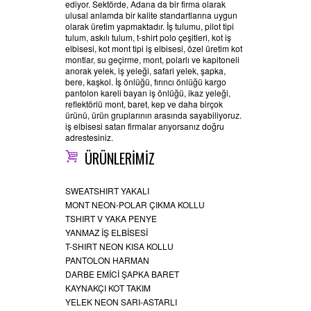
ediyor. Sektörde, Adana da bir firma olarak
ulusal anlamda bir kalite standartlarına uygun
olarak üretim yapmaktadır. İş tulumu, pilot tipi
tulum, askılı tulum, t-shirt polo çeşitleri, kot iş
elbisesi, kot mont tipi iş elbisesi, özel üretim kot
montlar, su geçirme, mont, polarlı ve kapitoneli
anorak yelek, iş yeleği, safari yelek, şapka,
bere, kaşkol. İş önlüğü, fırıncı önlüğü kargo
pantolon kareli bayan iş önlüğü, ikaz yeleği,
reflektörlü mont, baret, kep ve daha birçok
ürünü, ürün gruplarının arasında sayabiliyoruz.
iş elbisesi satan firmalar arıyorsanız doğru
adrestesiniz.
ÜRÜNLERİMİZ
SWEATSHIRT YAKALI
MONT NEON-POLAR ÇIKMA KOLLU
TSHIRT V YAKA PENYE
YANMAZ İŞ ELBİSESİ
T-SHIRT NEON KISA KOLLU
PANTOLON HARMAN
DARBE EMİCİ ŞAPKA BARET
KAYNAKÇI KOT TAKIM
YELEK NEON SARI-ASTARLI