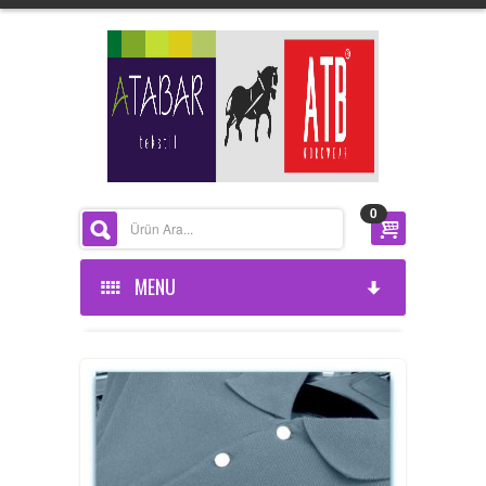
0
MENU
ANASAYFA
KURUMSAL
ÜRÜNLERİMİZ
HAKKIMIZDA