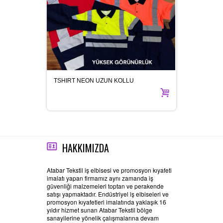
TSHIRT NEON UZUN KOLLU
YAKAL
HAKKIMIZDA
Atabar Tekstil iş elbisesi ve promosyon kıyafeti
imalatı yapan firmamız aynı zamanda iş
güvenliği malzemeleri toptan ve perakende
satışı yapmaktadır. Endüstriyel iş elbiseleri ve
promosyon kıyafetleri imalatında yaklaşık 16
yıldır hizmet sunan Atabar Tekstil bölge
sanayilerine yönelik çalışmalarına devam