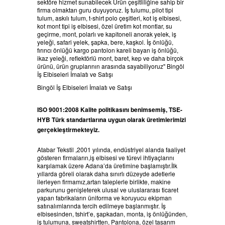
sektöre hizmet sunabilecek Ürün çeşitliliğine sahip bir
firma olmaktan guru duyuyoruz. İş tulumu, pilot tipi
tulum, askılı tulum, t-shirt polo çeşitleri, kot iş elbisesi,
kot mont tipi iş elbisesi, özel üretim kot montlar, su
geçirme, mont, polarlı ve kapitoneli anorak yelek, iş
yeleği, safari yelek, şapka, bere, kaşkol. İş önlüğü,
fırıncı önlüğü kargo pantolon kareli bayan iş önlüğü,
ikaz yeleği, reflektörlü mont, baret, kep ve daha birçok
ürünü, ürün gruplarının arasında sayabiliyoruz" Bingöl
İş Elbiseleri İmalatı ve Satışı
Bingöl İş Elbiseleri İmalatı ve Satışı
ISO 9001:2008 Kalite politikasını benimsemiş, TSE-
HYB Türk standartlarına uygun olarak üretimlerimizi
gerçekleştirmekteyiz.
Atabar Tekstil ,2001 yılında, endüstriyel alanda faaliyet
gösteren firmaların,iş elbisesi ve türevi ihtiyaçlarını
karşılamak üzere Adana’da üretimine başlamıştır.İlk
yıllarda göreli olarak daha sınırlı düzeyde adetlerle
ilerleyen firmamız,artan taleplerle birlikte, makine
parkurunu genişleterek ulusal ve uluslararası ticaret
yapan fabrikaların üniforma ve koruyucu ekipman
satınalımlarında tercih edilmeye başlanmıştır. İş
elbisesinden, tshirt’e, şapkadan, monta, iş önlüğünden,
iş tulumuna, sweatshirtten, Pantolona, özel tasarım