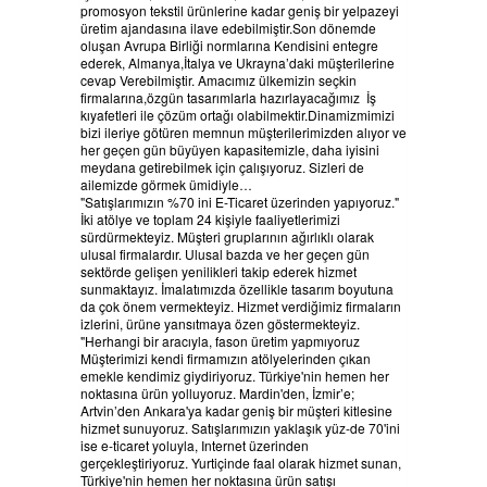
promosyon tekstil ürünlerine kadar geniş bir yelpazeyi
üretim ajandasına ilave edebilmiştir.Son dönemde
oluşan Avrupa Birliği normlarına Kendisini entegre
ederek, Almanya,İtalya ve Ukrayna’daki müşterilerine
cevap Verebilmiştir. Amacımız ülkemizin seçkin
firmalarına,özgün tasarımlarla hazırlayacağımız İş
kıyafetleri ile çözüm ortağı olabilmektir.Dinamizmimizi
bizi ileriye götüren memnun müşterilerimizden alıyor ve
her geçen gün büyüyen kapasitemizle, daha iyisini
meydana getirebilmek için çalışıyoruz. Sizleri de
ailemizde görmek ümidiyle…
"Satışlarımızın %70 ini E-Ticaret üzerinden yapıyoruz."
İki atölye ve toplam 24 kişiyle faaliyetlerimizi
sürdürmekteyiz. Müşteri gruplarının ağırlıklı olarak
ulusal firmalardır. Ulusal bazda ve her geçen gün
sektörde gelişen yenilikleri takip ederek hizmet
sunmaktayız. İmalatımızda özellikle tasarım boyutuna
da çok önem vermekteyiz. Hizmet verdiğimiz firmaların
izlerini, ürüne yansıtmaya özen göstermekteyiz.
"Herhangi bir aracıyla, fason üretim yapmıyoruz
Müşterimizi kendi firmamızın atölyelerinden çıkan
emekle kendimiz giydiriyoruz. Türkiye'nin hemen her
noktasına ürün yolluyoruz. Mardin'den, İzmir’e;
Artvin’den Ankara'ya kadar geniş bir müşteri kitlesine
hizmet sunuyoruz. Satışlarımızın yaklaşık yüz-de 70'ini
ise e-ticaret yoluyla, Internet üzerinden
gerçekleştiriyoruz. Yurtiçinde faal olarak hizmet sunan,
Türkiye'nin hemen her noktasına ürün satışı