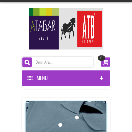
0
MENU
ANASAYFA
KURUMSAL
ÜRÜNLERİMİZ
HAKKIMIZDA