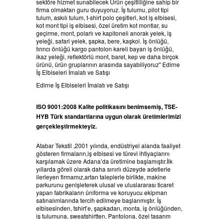
sektöre hizmet sunabilecek Ürün çeşitliliğine sahip bir
firma olmaktan guru duyuyoruz. İş tulumu, pilot tipi
tulum, askılı tulum, t-shirt polo çeşitleri, kot iş elbisesi,
kot mont tipi iş elbisesi, özel üretim kot montlar, su
geçirme, mont, polarlı ve kapitoneli anorak yelek, iş
yeleği, safari yelek, şapka, bere, kaşkol. İş önlüğü,
fırıncı önlüğü kargo pantolon kareli bayan iş önlüğü,
ikaz yeleği, reflektörlü mont, baret, kep ve daha birçok
ürünü, ürün gruplarının arasında sayabiliyoruz" Edirne
İş Elbiseleri İmalatı ve Satışı
Edirne İş Elbiseleri İmalatı ve Satışı
ISO 9001:2008 Kalite politikasını benimsemiş, TSE-
HYB Türk standartlarına uygun olarak üretimlerimizi
gerçekleştirmekteyiz.
Atabar Tekstil ,2001 yılında, endüstriyel alanda faaliyet
gösteren firmaların,iş elbisesi ve türevi ihtiyaçlarını
karşılamak üzere Adana’da üretimine başlamıştır.İlk
yıllarda göreli olarak daha sınırlı düzeyde adetlerle
ilerleyen firmamız,artan taleplerle birlikte, makine
parkurunu genişleterek ulusal ve uluslararası ticaret
yapan fabrikaların üniforma ve koruyucu ekipman
satınalımlarında tercih edilmeye başlanmıştır. İş
elbisesinden, tshirt’e, şapkadan, monta, iş önlüğünden,
iş tulumuna, sweatshirtten, Pantolona, özel tasarım