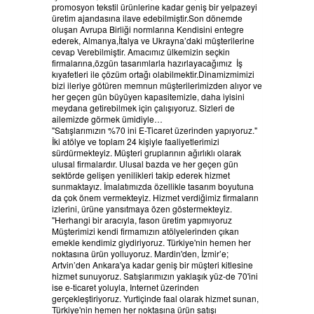
promosyon tekstil ürünlerine kadar geniş bir yelpazeyi
üretim ajandasına ilave edebilmiştir.Son dönemde
oluşan Avrupa Birliği normlarına Kendisini entegre
ederek, Almanya,İtalya ve Ukrayna’daki müşterilerine
cevap Verebilmiştir. Amacımız ülkemizin seçkin
firmalarına,özgün tasarımlarla hazırlayacağımız İş
kıyafetleri ile çözüm ortağı olabilmektir.Dinamizmimizi
bizi ileriye götüren memnun müşterilerimizden alıyor ve
her geçen gün büyüyen kapasitemizle, daha iyisini
meydana getirebilmek için çalışıyoruz. Sizleri de
ailemizde görmek ümidiyle…
"Satışlarımızın %70 ini E-Ticaret üzerinden yapıyoruz."
İki atölye ve toplam 24 kişiyle faaliyetlerimizi
sürdürmekteyiz. Müşteri gruplarının ağırlıklı olarak
ulusal firmalardır. Ulusal bazda ve her geçen gün
sektörde gelişen yenilikleri takip ederek hizmet
sunmaktayız. İmalatımızda özellikle tasarım boyutuna
da çok önem vermekteyiz. Hizmet verdiğimiz firmaların
izlerini, ürüne yansıtmaya özen göstermekteyiz.
"Herhangi bir aracıyla, fason üretim yapmıyoruz
Müşterimizi kendi firmamızın atölyelerinden çıkan
emekle kendimiz giydiriyoruz. Türkiye'nin hemen her
noktasına ürün yolluyoruz. Mardin'den, İzmir’e;
Artvin’den Ankara'ya kadar geniş bir müşteri kitlesine
hizmet sunuyoruz. Satışlarımızın yaklaşık yüz-de 70'ini
ise e-ticaret yoluyla, Internet üzerinden
gerçekleştiriyoruz. Yurtiçinde faal olarak hizmet sunan,
Türkiye'nin hemen her noktasına ürün satışı