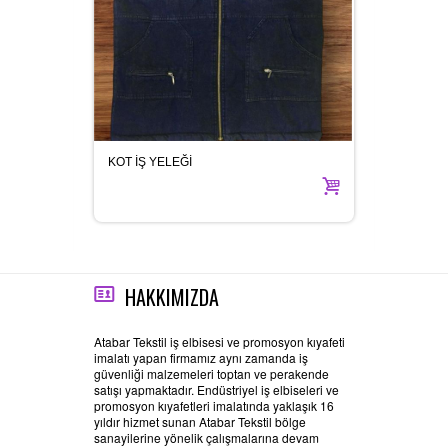
KOT İŞ YELEĞİ
ASKILI
HAKKIMIZDA
Atabar Tekstil iş elbisesi ve promosyon kıyafeti
imalatı yapan firmamız aynı zamanda iş
güvenliği malzemeleri toptan ve perakende
satışı yapmaktadır. Endüstriyel iş elbiseleri ve
promosyon kıyafetleri imalatında yaklaşık 16
yıldır hizmet sunan Atabar Tekstil bölge
sanayilerine yönelik çalışmalarına devam