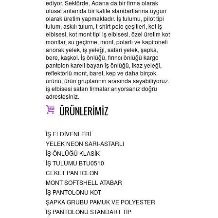
ediyor. Sektörde, Adana da bir firma olarak
ulusal anlamda bir kalite standartlarına uygun
olarak üretim yapmaktadır. İş tulumu, pilot tipi
tulum, askılı tulum, t-shirt polo çeşitleri, kot iş
elbisesi, kot mont tipi iş elbisesi, özel üretim kot
montlar, su geçirme, mont, polarlı ve kapitoneli
anorak yelek, iş yeleği, safari yelek, şapka,
bere, kaşkol. İş önlüğü, fırıncı önlüğü kargo
pantolon kareli bayan iş önlüğü, ikaz yeleği,
reflektörlü mont, baret, kep ve daha birçok
ürünü, ürün gruplarının arasında sayabiliyoruz.
iş elbisesi satan firmalar arıyorsanız doğru
adrestesiniz.
ÜRÜNLERİMİZ
İŞ ELDİVENLERİ
YELEK NEON SARI-ASTARLI
İŞ ÖNLÜĞÜ KLASİK
İŞ TULUMU BTU0510
CEKET PANTOLON
MONT SOFTSHELL ATABAR
İŞ PANTOLONU KOT
ŞAPKA GRUBU PAMUK VE POLYESTER
İŞ PANTOLONU STANDART TİP