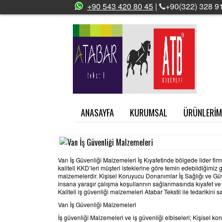
+90 543 420 80 45
|
+90(322) 328 91
ANASAYFA
KURUMSAL
ÜRÜNLERİM
Van İş Güvenliği Malzemeleri İş Kıyafetinde bölgede lider fi
kaliteli KKD’leri müşteri isteklerine göre temin edebildiğimi
malzemelerdir. Kişisel Koruyucu Donanımlar İş Sağlığı ve Güv
insana yaraşır çalışma koşullarının sağlanmasında kıyafet ve
Kaliteli iş güvenliği malzemeleri Atabar Tekstil ile tedarikini 
Van İş Güvenliği Malzemeleri
İş güvenliği Malzemeleri ve iş güvenliği elbiseleri; Kişisel ko