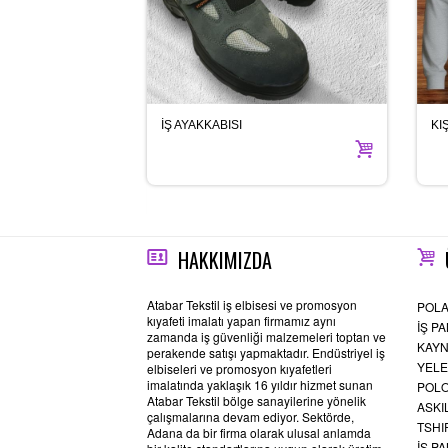
İŞ AYAKKABISI
KI
HAKKIMIZDA
Atabar Tekstil iş elbisesi ve promosyon
POLA
kıyafeti imalatı yapan firmamız aynı
İŞ P
zamanda iş güvenliği malzemeleri toptan ve
KAYN
perakende satışı yapmaktadır. Endüstriyel iş
YELE
elbiseleri ve promosyon kıyafetleri
imalatında yaklaşık 16 yıldır hizmet sunan
POLO
Atabar Tekstil bölge sanayilerine yönelik
ASKI
çalışmalarına devam ediyor. Sektörde,
TSHI
Adana da bir firma olarak ulusal anlamda
İŞ P