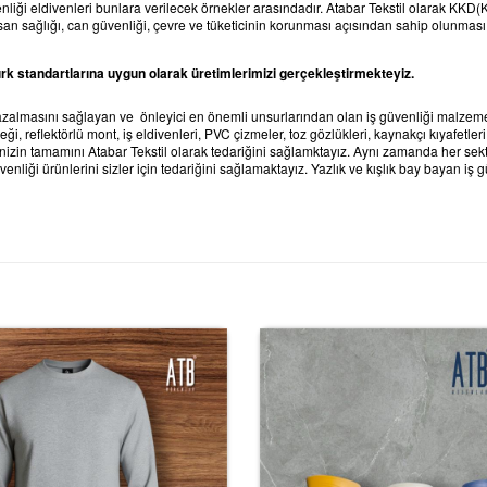
enliği eldivenleri bunlara verilecek örnekler arasındadır. Atabar Tekstil olarak KKD
nsan sağlığı, can güvenliği, çevre ve tüketicinin korunması açısından sahip olunması
k standartlarına uygun olarak üretimlerimizi gerçekleştirmekteyiz.
zalmasını sağlayan ve önleyici en önemli unsurlarından olan iş güvenliği malzemeler
eleği, reflektörlü mont, iş eldivenleri, PVC çizmeler, toz gözlükleri, kaynakçı kıyafetle
zin tamamını Atabar Tekstil olarak tedariğini sağlamktayız. Aynı zamanda her sektö
enliği ürünlerini sizler için tedariğini sağlamaktayız. Yazlık ve kışlık bay bayan iş g