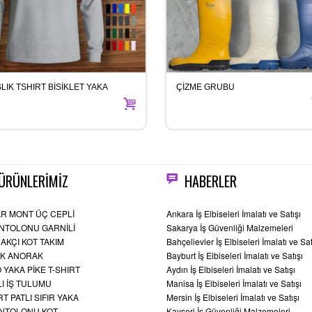
ŞLIK TSHIRT BİSİKLET YAKA
ÇİZME GRUBU
ÜRÜNLERİMİZ
HABERLER
R MONT ÜÇ CEPLİ
Ankara İş Elbiseleri İmalatı ve Satışı
ANTOLONU GARNİLİ
Sakarya İş Güvenliği Malzemeleri
AKÇI KOT TAKIM
Bahçelievler İş Elbiseleri İmalatı ve Sat
K ANORAK
Bayburt İş Elbiseleri İmalatı ve Satışı
 YAKA PİKE T-SHIRT
Aydın İş Elbiseleri İmalatı ve Satışı
LI İŞ TULUMU
Manisa İş Elbiseleri İmalatı ve Satışı
RT PATLI SIFIR YAKA
Mersin İş Elbiseleri İmalatı ve Satışı
ANTOLONU KOT
Kayseri İş Güvenliği Malzemeleri