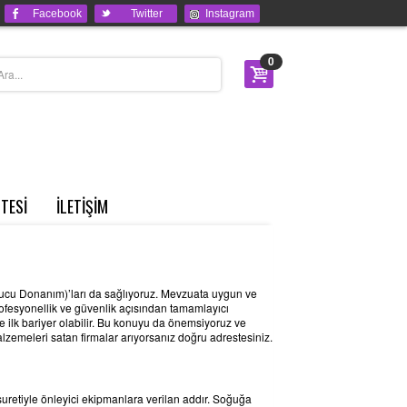
Facebook
Twitter
Instagram
0
STESİ
İLETİŞİM
uyucu Donanım)’ları da sağlıyoruz. Mevzuata uygun ve
profesyonellik ve güvenlik açısından tamamlayıcı
 ilk bariyer olabilir. Bu konuyu da önemsiyoruz ve
zemeleri satan firmalar arıyorsanız doğru adrestesiniz.
 suretiyle önleyici ekipmanlara verilan addır. Soğuğa