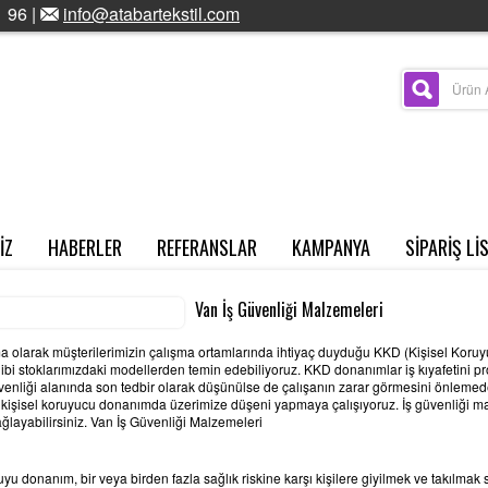
 96 |
info@atabartekstil.com
İZ
HABERLER
REFERANSLAR
KAMPANYA
SİPARİŞ Lİ
Van İş Güvenliği Malzemeleri
rma olarak müşterilerimizin çalışma ortamlarında ihtiyaç duyduğu KKD (Kişisel Kor
z gibi stoklarımızdaki modellerden temin edebiliyoruz. KKD donanımlar iş kıyafetini 
enliği alanında son tedbir olarak düşünülse de çalışanın zarar görmesini önlemede
 kişisel koruyucu donanımda üzerimize düşeni yapmaya çalışıyoruz. İş güvenliği mal
sağlayabilirsiniz. Van İş Güvenliği Malzemeleri
ruyu donanım, bir veya birden fazla sağlık riskine karşı kişilere giyilmek ve takılmak