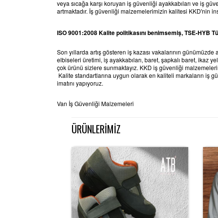
veya sıcağa karşı koruyan iş güvenliği ayakkabıları ve iş güv
artmaktadır. İş güvenliği malzemelerimizin kalitesi KKD'nin i
ISO 9001:2008 Kalite politikasını benimsemiş, TSE-HYB Tür
Son yıllarda artış gösteren iş kazası vakalarının günümüzde a
elbiseleri üretimi, iş ayakkabıları, baret, şapkalı baret, ikaz y
çok ürünü sizlere sunmaktayız. KKD iş güvenliği malzemelerini
Kalite standartlarına uygun olarak en kaliteli markaların iş güv
imatını yapıyoruz.
Van İş Güvenliği Malzemeleri
ÜRÜNLERİMİZ