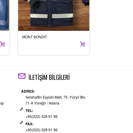
MONT BONDIT
İŞ ELDİVENLERİ
İLETİŞİM BİLGİLERİ
ADRES:
Selahattin Eyyübi Mah. 75. Yüzyıl Blv.
ışı
71-A Yüreğir / Adana
TEL:
+90(322) 328 91 96
FAX:
+90(322) 328 91 96