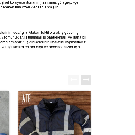
(Kişisel koruyucu donanım) satışımız gün geçtikçe
 gereken tüm özellikler sağlanmıştır.
inin tedariğini Atabar Tektil olarak iş güvenliği
ri, yağmurluklar, iş tulumları iş pantolonları ve daha bir
rde firmanızın iş elbiselerinin imalatını yapmaktayız.
üvenliği kıyafetleri her ölçü ve bedende sizler için