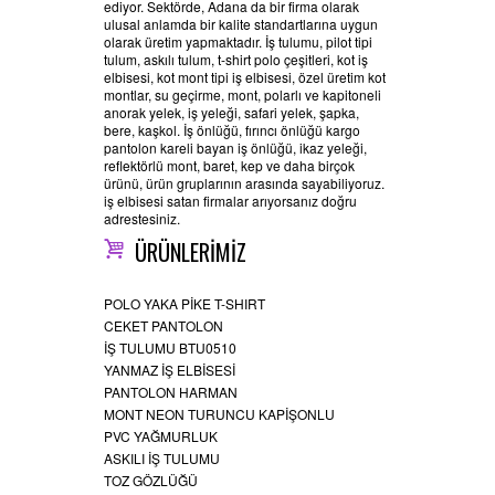
ediyor. Sektörde, Adana da bir firma olarak
ulusal anlamda bir kalite standartlarına uygun
olarak üretim yapmaktadır. İş tulumu, pilot tipi
tulum, askılı tulum, t-shirt polo çeşitleri, kot iş
elbisesi, kot mont tipi iş elbisesi, özel üretim kot
montlar, su geçirme, mont, polarlı ve kapitoneli
anorak yelek, iş yeleği, safari yelek, şapka,
bere, kaşkol. İş önlüğü, fırıncı önlüğü kargo
pantolon kareli bayan iş önlüğü, ikaz yeleği,
reflektörlü mont, baret, kep ve daha birçok
ürünü, ürün gruplarının arasında sayabiliyoruz.
iş elbisesi satan firmalar arıyorsanız doğru
adrestesiniz.
ÜRÜNLERİMİZ
POLO YAKA PİKE T-SHIRT
CEKET PANTOLON
İŞ TULUMU BTU0510
YANMAZ İŞ ELBİSESİ
PANTOLON HARMAN
MONT NEON TURUNCU KAPİŞONLU
PVC YAĞMURLUK
ASKILI İŞ TULUMU
TOZ GÖZLÜĞÜ