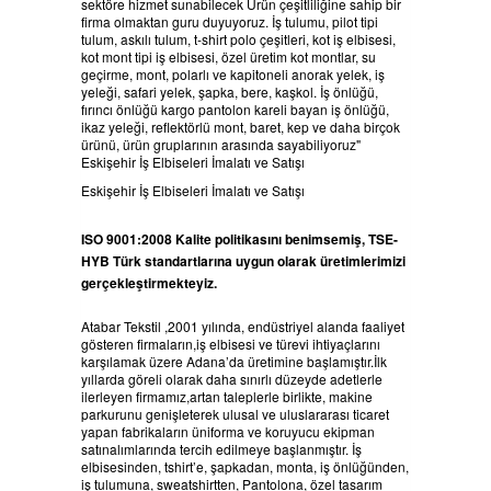
sektöre hizmet sunabilecek Ürün çeşitliliğine sahip bir
firma olmaktan guru duyuyoruz. İş tulumu, pilot tipi
tulum, askılı tulum, t-shirt polo çeşitleri, kot iş elbisesi,
kot mont tipi iş elbisesi, özel üretim kot montlar, su
geçirme, mont, polarlı ve kapitoneli anorak yelek, iş
yeleği, safari yelek, şapka, bere, kaşkol. İş önlüğü,
fırıncı önlüğü kargo pantolon kareli bayan iş önlüğü,
ikaz yeleği, reflektörlü mont, baret, kep ve daha birçok
ürünü, ürün gruplarının arasında sayabiliyoruz"
Eskişehir İş Elbiseleri İmalatı ve Satışı
Eskişehir İş Elbiseleri İmalatı ve Satışı
ISO 9001:2008 Kalite politikasını benimsemiş, TSE-
HYB Türk standartlarına uygun olarak üretimlerimizi
gerçekleştirmekteyiz.
Atabar Tekstil ,2001 yılında, endüstriyel alanda faaliyet
gösteren firmaların,iş elbisesi ve türevi ihtiyaçlarını
karşılamak üzere Adana’da üretimine başlamıştır.İlk
yıllarda göreli olarak daha sınırlı düzeyde adetlerle
ilerleyen firmamız,artan taleplerle birlikte, makine
parkurunu genişleterek ulusal ve uluslararası ticaret
yapan fabrikaların üniforma ve koruyucu ekipman
satınalımlarında tercih edilmeye başlanmıştır. İş
elbisesinden, tshirt’e, şapkadan, monta, iş önlüğünden,
iş tulumuna, sweatshirtten, Pantolona, özel tasarım