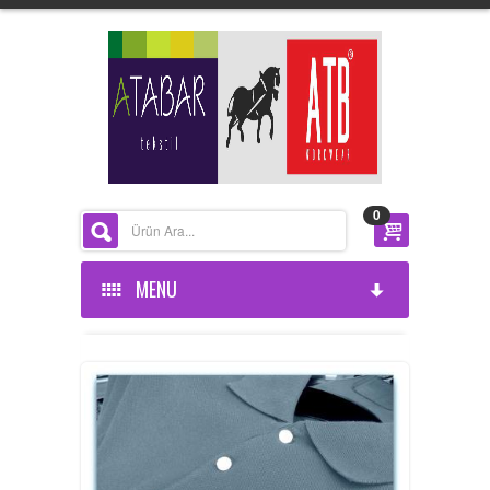
0
MENU
ANASAYFA
KURUMSAL
ÜRÜNLERİMİZ
HAKKIMIZDA