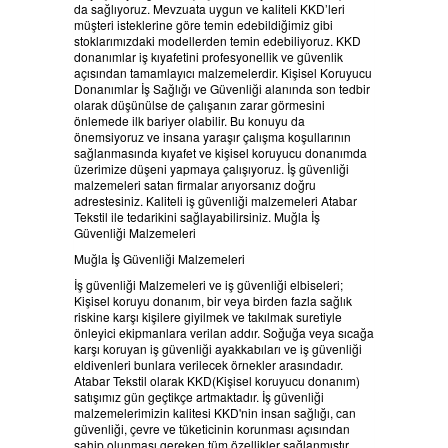
da sağlıyoruz. Mevzuata uygun ve kaliteli KKD’leri
HABERLER
BELGELERIMIZ
müşteri isteklerine göre temin edebildiğimiz gibi
stoklarımızdaki modellerden temin edebiliyoruz. KKD
donanımlar iş kıyafetini profesyonellik ve güvenlik
REFERANSLAR
açısından tamamlayıcı malzemelerdir. Kişisel Koruyucu
Donanımlar İş Sağlığı ve Güvenliği alanında son tedbir
olarak düşünülse de çalışanın zarar görmesini
KAMPANYA
önlemede ilk bariyer olabilir. Bu konuyu da
önemsiyoruz ve insana yaraşır çalışma koşullarının
sağlanmasında kıyafet ve kişisel koruyucu donanımda
üzerimize düşeni yapmaya çalışıyoruz. İş güvenliği
SİPARİŞ LİSTESİ
malzemeleri satan firmalar arıyorsanız doğru
adrestesiniz. Kaliteli iş güvenliği malzemeleri Atabar
Tekstil ile tedarikini sağlayabilirsiniz. Muğla İş
İLETİŞİM
Güvenliği Malzemeleri
Muğla İş Güvenliği Malzemeleri
İş güvenliği Malzemeleri ve iş güvenliği elbiseleri;
Kişisel koruyu donanım, bir veya birden fazla sağlık
riskine karşı kişilere giyilmek ve takılmak suretiyle
önleyici ekipmanlara verilan addır. Soğuğa veya sıcağa
karşı koruyan iş güvenliği ayakkabıları ve iş güvenliği
eldivenleri bunlara verilecek örnekler arasındadır.
Atabar Tekstil olarak KKD(Kişisel koruyucu donanım)
satışımız gün geçtikçe artmaktadır. İş güvenliği
malzemelerimizin kalitesi KKD'nin insan sağlığı, can
güvenliği, çevre ve tüketicinin korunması açısından
sahip olunması gereken tüm özellikler sağlanmıştır.