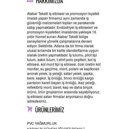
HAKKIMIZDA
Atabar Tekstil iş elbisesi ve promosyon kıyafeti
imalatı yapan firmamız aynı zamanda iş
güvenliği malzemeleri toptan ve perakende
satışı yapmaktadır. Endüstriyel iş elbiseleri ve
promosyon kıyafetleri imalatında yaklaşık 16
yıldır hizmet sunan Atabar Tekstil bölge
sanayilerine yönelik çalışmalarına devam
ediyor. Sektörde, Adana da bir firma olarak
ulusal anlamda bir kalite standartlarına uygun
olarak üretim yapmaktadır. İş tulumu, pilot tipi
tulum, askılı tulum, t-shirt polo çeşitleri, kot iş
elbisesi, kot mont tipi iş elbisesi, özel üretim kot
montlar, su geçirme, mont, polarlı ve kapitoneli
anorak yelek, iş yeleği, safari yelek, şapka,
bere, kaşkol. İş önlüğü, fırıncı önlüğü kargo
pantolon kareli bayan iş önlüğü, ikaz yeleği,
reflektörlü mont, baret, kep ve daha birçok
ürünü, ürün gruplarının arasında sayabiliyoruz.
iş elbisesi satan firmalar arıyorsanız doğru
adrestesiniz.
ÜRÜNLERİMİZ
PVC YAĞMURLUK
KABAN İŞ GÜVENLİĞİ ÇİFT RENKLİ