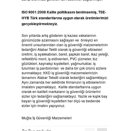
ISO 9001:2008 Kalite politikasını benimsemiş, TSE-
HYB Türk standartlarına uygun olarak üretimlerimizi
gerçekleştirmekteyiz.
Son yıllarda artış gösteren iş kazası vakalarının
günümüzde azalmasını sağlayan ve önleyici en
önemli unsurlarından olan iş güvenliği malzemelerinin
tedariğini Atabar Tektil olarak iş güvenliği elbiseleri
üretimi, iş ayakkabıları, baret, şapkalı baret, ikaz yeleği,
reflektörlü mont, iş eldivenleri, PVC çizmeler, toz
gözlükleri, kaynakçı kıyafetleri, yağmurluklar, iş
tulumları iş pantolonları ve daha bir çok ürünü sizlere
sunmaktayız. KKD iş güvenliği malzemelerinizin
tamamını Atabar Tekstil olarak tedariğini sağlamktayız.
Aynı zamanda her sektörde firmanızın iş elbiselerinin
imalatını yapmaktayız. Kalite standartlarına uygun
olarak en kaliteli markaların iş güvenliği ürünlerini
sizler için tedariğini sağlamaktayız. Yazlık ve kışlık bay
bayan iş güvenliği kıyafetleri her ölçü ve bedende
sizler için imatını yapıyoruz.
Muğla İş Güvenliği Malzemeleri