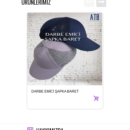
ÜRÜNLERİMİZ
DARBE EMİCİ ŞAPKA BARET
ÇİZME