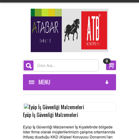
0
MENU
ANASAYFA
KURUMSAL
Eyüp İş Güvenliği Malzemeleri
Eyüp İş Güvenliği Malzemeleri İş Kıyafetinde bölgede
ÜRÜNLERİMİZ
HAKKIMIZDA
lider firma olarak müşterilerimizin çalışma ortamlarında
ihtiyaç duyduğu KKD (Kişisel Koruyucu Donanım)’ları