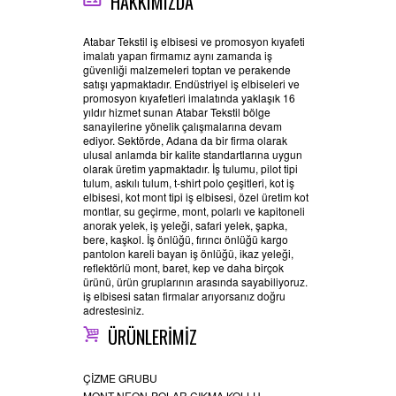
HAKKIMIZDA
Atabar Tekstil iş elbisesi ve promosyon kıyafeti
imalatı yapan firmamız aynı zamanda iş
güvenliği malzemeleri toptan ve perakende
satışı yapmaktadır. Endüstriyel iş elbiseleri ve
promosyon kıyafetleri imalatında yaklaşık 16
yıldır hizmet sunan Atabar Tekstil bölge
sanayilerine yönelik çalışmalarına devam
ediyor. Sektörde, Adana da bir firma olarak
ulusal anlamda bir kalite standartlarına uygun
olarak üretim yapmaktadır. İş tulumu, pilot tipi
tulum, askılı tulum, t-shirt polo çeşitleri, kot iş
elbisesi, kot mont tipi iş elbisesi, özel üretim kot
montlar, su geçirme, mont, polarlı ve kapitoneli
anorak yelek, iş yeleği, safari yelek, şapka,
bere, kaşkol. İş önlüğü, fırıncı önlüğü kargo
pantolon kareli bayan iş önlüğü, ikaz yeleği,
reflektörlü mont, baret, kep ve daha birçok
ürünü, ürün gruplarının arasında sayabiliyoruz.
iş elbisesi satan firmalar arıyorsanız doğru
adrestesiniz.
ÜRÜNLERİMİZ
ÇİZME GRUBU
MONT NEON-POLAR ÇIKMA KOLLU