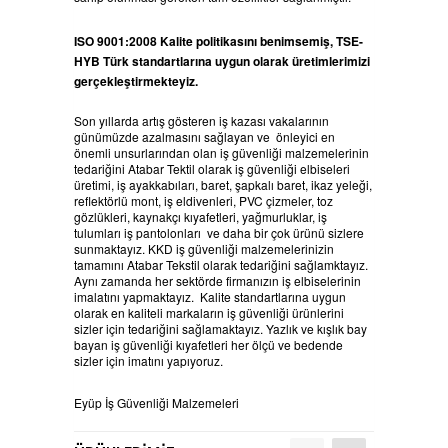
ISO 9001:2008 Kalite politikasını benimsemiş, TSE-
HYB Türk standartlarına uygun olarak üretimlerimizi
gerçekleştirmekteyiz.
Son yıllarda artış gösteren iş kazası vakalarının
günümüzde azalmasını sağlayan ve önleyici en
önemli unsurlarından olan iş güvenliği malzemelerinin
tedariğini Atabar Tektil olarak iş güvenliği elbiseleri
üretimi, iş ayakkabıları, baret, şapkalı baret, ikaz yeleği,
reflektörlü mont, iş eldivenleri, PVC çizmeler, toz
gözlükleri, kaynakçı kıyafetleri, yağmurluklar, iş
tulumları iş pantolonları ve daha bir çok ürünü sizlere
sunmaktayız. KKD iş güvenliği malzemelerinizin
tamamını Atabar Tekstil olarak tedariğini sağlamktayız.
Aynı zamanda her sektörde firmanızın iş elbiselerinin
imalatını yapmaktayız. Kalite standartlarına uygun
olarak en kaliteli markaların iş güvenliği ürünlerini
sizler için tedariğini sağlamaktayız. Yazlık ve kışlık bay
bayan iş güvenliği kıyafetleri her ölçü ve bedende
sizler için imatını yapıyoruz.
Eyüp İş Güvenliği Malzemeleri