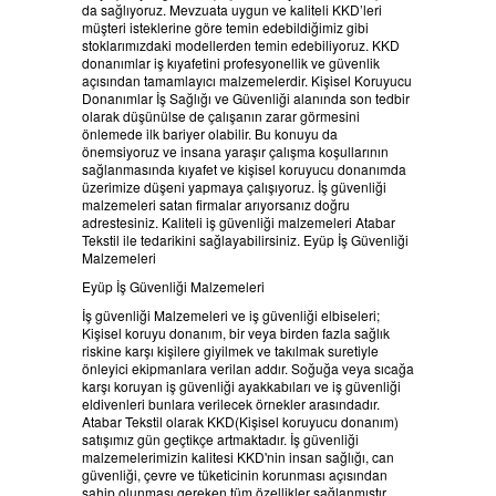
da sağlıyoruz. Mevzuata uygun ve kaliteli KKD’leri
HABERLER
BELGELERIMIZ
müşteri isteklerine göre temin edebildiğimiz gibi
stoklarımızdaki modellerden temin edebiliyoruz. KKD
donanımlar iş kıyafetini profesyonellik ve güvenlik
REFERANSLAR
açısından tamamlayıcı malzemelerdir. Kişisel Koruyucu
Donanımlar İş Sağlığı ve Güvenliği alanında son tedbir
olarak düşünülse de çalışanın zarar görmesini
KAMPANYA
önlemede ilk bariyer olabilir. Bu konuyu da
önemsiyoruz ve insana yaraşır çalışma koşullarının
sağlanmasında kıyafet ve kişisel koruyucu donanımda
üzerimize düşeni yapmaya çalışıyoruz. İş güvenliği
SİPARİŞ LİSTESİ
malzemeleri satan firmalar arıyorsanız doğru
adrestesiniz. Kaliteli iş güvenliği malzemeleri Atabar
Tekstil ile tedarikini sağlayabilirsiniz. Eyüp İş Güvenliği
İLETİŞİM
Malzemeleri
Eyüp İş Güvenliği Malzemeleri
İş güvenliği Malzemeleri ve iş güvenliği elbiseleri;
Kişisel koruyu donanım, bir veya birden fazla sağlık
riskine karşı kişilere giyilmek ve takılmak suretiyle
önleyici ekipmanlara verilan addır. Soğuğa veya sıcağa
karşı koruyan iş güvenliği ayakkabıları ve iş güvenliği
eldivenleri bunlara verilecek örnekler arasındadır.
Atabar Tekstil olarak KKD(Kişisel koruyucu donanım)
satışımız gün geçtikçe artmaktadır. İş güvenliği
malzemelerimizin kalitesi KKD'nin insan sağlığı, can
güvenliği, çevre ve tüketicinin korunması açısından
sahip olunması gereken tüm özellikler sağlanmıştır.