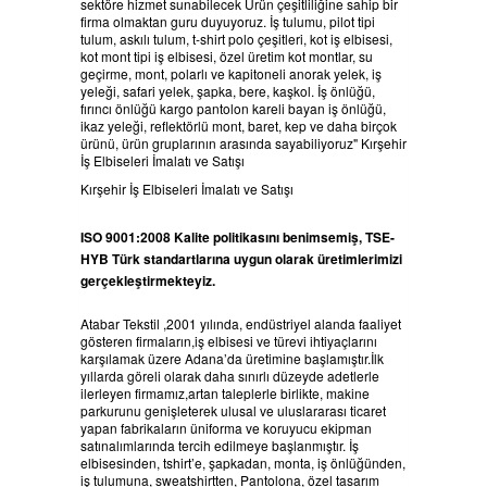
sektöre hizmet sunabilecek Ürün çeşitliliğine sahip bir
firma olmaktan guru duyuyoruz. İş tulumu, pilot tipi
tulum, askılı tulum, t-shirt polo çeşitleri, kot iş elbisesi,
kot mont tipi iş elbisesi, özel üretim kot montlar, su
geçirme, mont, polarlı ve kapitoneli anorak yelek, iş
yeleği, safari yelek, şapka, bere, kaşkol. İş önlüğü,
fırıncı önlüğü kargo pantolon kareli bayan iş önlüğü,
ikaz yeleği, reflektörlü mont, baret, kep ve daha birçok
ürünü, ürün gruplarının arasında sayabiliyoruz" Kırşehir
İş Elbiseleri İmalatı ve Satışı
Kırşehir İş Elbiseleri İmalatı ve Satışı
ISO 9001:2008 Kalite politikasını benimsemiş, TSE-
HYB Türk standartlarına uygun olarak üretimlerimizi
gerçekleştirmekteyiz.
Atabar Tekstil ,2001 yılında, endüstriyel alanda faaliyet
gösteren firmaların,iş elbisesi ve türevi ihtiyaçlarını
karşılamak üzere Adana’da üretimine başlamıştır.İlk
yıllarda göreli olarak daha sınırlı düzeyde adetlerle
ilerleyen firmamız,artan taleplerle birlikte, makine
parkurunu genişleterek ulusal ve uluslararası ticaret
yapan fabrikaların üniforma ve koruyucu ekipman
satınalımlarında tercih edilmeye başlanmıştır. İş
elbisesinden, tshirt’e, şapkadan, monta, iş önlüğünden,
iş tulumuna, sweatshirtten, Pantolona, özel tasarım