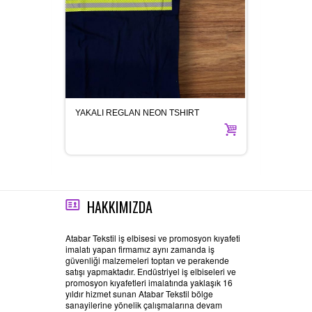
YAKALI REGLAN NEON TSHIRT
İKAZ Y
HAKKIMIZDA
Atabar Tekstil iş elbisesi ve promosyon kıyafeti
imalatı yapan firmamız aynı zamanda iş
güvenliği malzemeleri toptan ve perakende
satışı yapmaktadır. Endüstriyel iş elbiseleri ve
promosyon kıyafetleri imalatında yaklaşık 16
yıldır hizmet sunan Atabar Tekstil bölge
sanayilerine yönelik çalışmalarına devam