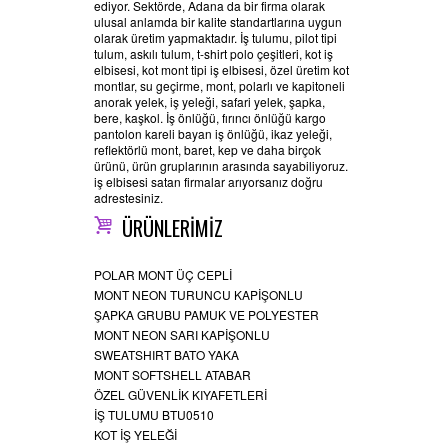
ediyor. Sektörde, Adana da bir firma olarak
ulusal anlamda bir kalite standartlarına uygun
olarak üretim yapmaktadır. İş tulumu, pilot tipi
tulum, askılı tulum, t-shirt polo çeşitleri, kot iş
elbisesi, kot mont tipi iş elbisesi, özel üretim kot
montlar, su geçirme, mont, polarlı ve kapitoneli
anorak yelek, iş yeleği, safari yelek, şapka,
bere, kaşkol. İş önlüğü, fırıncı önlüğü kargo
pantolon kareli bayan iş önlüğü, ikaz yeleği,
reflektörlü mont, baret, kep ve daha birçok
ürünü, ürün gruplarının arasında sayabiliyoruz.
iş elbisesi satan firmalar arıyorsanız doğru
adrestesiniz.
ÜRÜNLERİMİZ
POLAR MONT ÜÇ CEPLİ
MONT NEON TURUNCU KAPİŞONLU
ŞAPKA GRUBU PAMUK VE POLYESTER
MONT NEON SARI KAPİŞONLU
SWEATSHIRT BATO YAKA
MONT SOFTSHELL ATABAR
ÖZEL GÜVENLİK KIYAFETLERİ
İŞ TULUMU BTU0510
KOT İŞ YELEĞİ