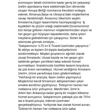
promosyon tekstil ürünlerine kadar geniş bir yelpazeyi
üretim ajandasına ilave edebilmiştir.Son dönemde
oluşan Avrupa Birliği normlarına Kendisini entegre
ederek, Almanya,İtalya ve Ukrayna’daki müşterilerine
cevap Verebilmiştir. Amacımız ülkemizin seçkin
firmalarına,özgün tasarımlarla hazırlayacağımız İş
kıyafetleri ile çözüm ortağı olabilmektir.Dinamizmimizi
bizi ileriye götüren memnun müşterilerimizden alıyor ve
her geçen gün büyüyen kapasitemizle, daha iyisini
meydana getirebilmek için çalışıyoruz. Sizleri de
ailemizde görmek ümidiyle…
"Satışlarımızın %70 ini E-Ticaret üzerinden yapıyoruz."
İki atölye ve toplam 24 kişiyle faaliyetlerimizi
sürdürmekteyiz. Müşteri gruplarının ağırlıklı olarak
ulusal firmalardır. Ulusal bazda ve her geçen gün
sektörde gelişen yenilikleri takip ederek hizmet
sunmaktayız. İmalatımızda özellikle tasarım boyutuna
da çok önem vermekteyiz. Hizmet verdiğimiz firmaların
izlerini, ürüne yansıtmaya özen göstermekteyiz.
"Herhangi bir aracıyla, fason üretim yapmıyoruz
Müşterimizi kendi firmamızın atölyelerinden çıkan
emekle kendimiz giydiriyoruz. Türkiye'nin hemen her
noktasına ürün yolluyoruz. Mardin'den, İzmir’e;
Artvin’den Ankara'ya kadar geniş bir müşteri kitlesine
hizmet sunuyoruz. Satışlarımızın yaklaşık yüz-de 70'ini
ise e-ticaret yoluyla, Internet üzerinden
gerçekleştiriyoruz. Yurtiçinde faal olarak hizmet sunan,
Türkiye'nin hemen her noktasına ürün satışı