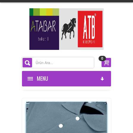
0
MENU
ANASAYFA
KURUMSAL
ÜRÜNLERİMİZ
HAKKIMIZDA