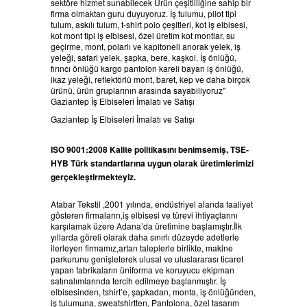
sektöre hizmet sunabilecek Ürün çeşitliliğine sahip bir
firma olmaktan guru duyuyoruz. İş tulumu, pilot tipi
tulum, askılı tulum, t-shirt polo çeşitleri, kot iş elbisesi,
kot mont tipi iş elbisesi, özel üretim kot montlar, su
geçirme, mont, polarlı ve kapitoneli anorak yelek, iş
yeleği, safari yelek, şapka, bere, kaşkol. İş önlüğü,
fırıncı önlüğü kargo pantolon kareli bayan iş önlüğü,
ikaz yeleği, reflektörlü mont, baret, kep ve daha birçok
ürünü, ürün gruplarının arasında sayabiliyoruz"
Gaziantep İş Elbiseleri İmalatı ve Satışı
Gaziantep İş Elbiseleri İmalatı ve Satışı
ISO 9001:2008 Kalite politikasını benimsemiş, TSE-
HYB Türk standartlarına uygun olarak üretimlerimizi
gerçekleştirmekteyiz.
Atabar Tekstil ,2001 yılında, endüstriyel alanda faaliyet
gösteren firmaların,iş elbisesi ve türevi ihtiyaçlarını
karşılamak üzere Adana’da üretimine başlamıştır.İlk
yıllarda göreli olarak daha sınırlı düzeyde adetlerle
ilerleyen firmamız,artan taleplerle birlikte, makine
parkurunu genişleterek ulusal ve uluslararası ticaret
yapan fabrikaların üniforma ve koruyucu ekipman
satınalımlarında tercih edilmeye başlanmıştır. İş
elbisesinden, tshirt’e, şapkadan, monta, iş önlüğünden,
iş tulumuna, sweatshirtten, Pantolona, özel tasarım