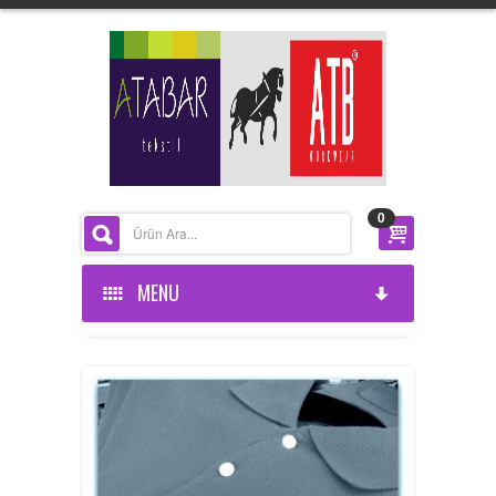
0
MENU
ANASAYFA
KURUMSAL
ÜRÜNLERİMİZ
HAKKIMIZDA