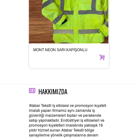
MONT NEON SARI KAPİŞONLU
KIŞLIK
HAKKIMIZDA
Atabar Tekstil iş elbisesi ve promosyon kıyafeti
imalatı yapan firmamız aynı zamanda iş
güvenliği malzemeleri toptan ve perakende
satışı yapmaktadır. Endüstriyel iş elbiseleri ve
promosyon kıyafetleri imalatında yaklaşık 16
yıldır hizmet sunan Atabar Tekstil bölge
sanayilerine yönelik çalışmalarına devam