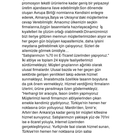
promosyon tekstil ürünlerine kadar geniş bir yelpazeyi
üretim ajandasına ilave edebilmiştir.Son dönemde
oluşan Avrupa Birliği normlarına Kendisini entegre
ederek, Almanya,İtalya ve Ukrayna’daki müşterilerine
cevap Verebilmiştir. Amacımız ülkemizin seçkin
firmalarına,özgün tasarımlarla hazırlayacağımız İş
kıyafetleri ile çözüm ortağı olabilmektir.Dinamizmimizi
bizi ileriye götüren memnun müşterilerimizden alıyor ve
her geçen gün büyüyen kapasitemizle, daha iyisini
meydana getirebilmek için çalışıyoruz. Sizleri de
ailemizde görmek ümidiyle…
"Satışlarımızın %70 ini E-Ticaret üzerinden yapıyoruz."
İki atölye ve toplam 24 kişiyle faaliyetlerimizi
sürdürmekteyiz. Müşteri gruplarının ağırlıklı olarak
ulusal firmalardır. Ulusal bazda ve her geçen gün
sektörde gelişen yenilikleri takip ederek hizmet
sunmaktayız. İmalatımızda özellikle tasarım boyutuna
da çok önem vermekteyiz. Hizmet verdiğimiz firmaların
izlerini, ürüne yansıtmaya özen göstermekteyiz.
"Herhangi bir aracıyla, fason üretim yapmıyoruz
Müşterimizi kendi firmamızın atölyelerinden çıkan
emekle kendimiz giydiriyoruz. Türkiye'nin hemen her
noktasına ürün yolluyoruz. Mardin'den, İzmir’e;
Artvin’den Ankara'ya kadar geniş bir müşteri kitlesine
hizmet sunuyoruz. Satışlarımızın yaklaşık yüz-de 70'ini
ise e-ticaret yoluyla, Internet üzerinden
gerçekleştiriyoruz. Yurtiçinde faal olarak hizmet sunan,
Türkiye'nin hemen her noktasına ürün satışı