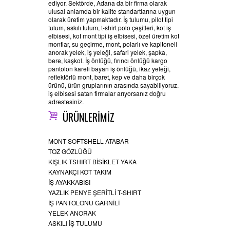
ediyor. Sektörde, Adana da bir firma olarak
ulusal anlamda bir kalite standartlarına uygun
olarak üretim yapmaktadır. İş tulumu, pilot tipi
tulum, askılı tulum, t-shirt polo çeşitleri, kot iş
elbisesi, kot mont tipi iş elbisesi, özel üretim kot
montlar, su geçirme, mont, polarlı ve kapitoneli
anorak yelek, iş yeleği, safari yelek, şapka,
bere, kaşkol. İş önlüğü, fırıncı önlüğü kargo
pantolon kareli bayan iş önlüğü, ikaz yeleği,
reflektörlü mont, baret, kep ve daha birçok
ürünü, ürün gruplarının arasında sayabiliyoruz.
iş elbisesi satan firmalar arıyorsanız doğru
adrestesiniz.
ÜRÜNLERİMİZ
MONT SOFTSHELL ATABAR
TOZ GÖZLÜĞÜ
KIŞLIK TSHIRT BİSİKLET YAKA
KAYNAKÇI KOT TAKIM
İŞ AYAKKABISI
YAZLIK PENYE ŞERİTLİ T-SHIRT
İŞ PANTOLONU GARNİLİ
YELEK ANORAK
ASKILI İŞ TULUMU