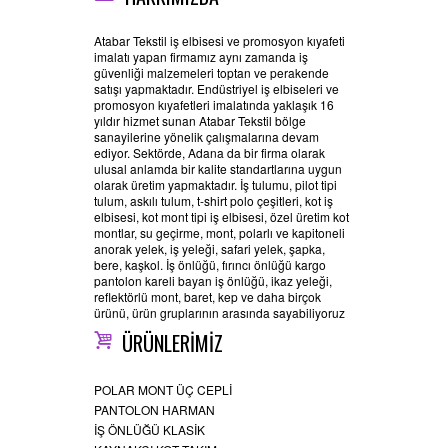
Atabar Tekstil iş elbisesi ve promosyon kıyafeti
imalatı yapan firmamız aynı zamanda iş
güvenliği malzemeleri toptan ve perakende
satışı yapmaktadır. Endüstriyel iş elbiseleri ve
promosyon kıyafetleri imalatında yaklaşık 16
yıldır hizmet sunan Atabar Tekstil bölge
sanayilerine yönelik çalışmalarına devam
ediyor. Sektörde, Adana da bir firma olarak
ulusal anlamda bir kalite standartlarına uygun
olarak üretim yapmaktadır. İş tulumu, pilot tipi
tulum, askılı tulum, t-shirt polo çeşitleri, kot iş
elbisesi, kot mont tipi iş elbisesi, özel üretim kot
montlar, su geçirme, mont, polarlı ve kapitoneli
anorak yelek, iş yeleği, safari yelek, şapka,
bere, kaşkol. İş önlüğü, fırıncı önlüğü kargo
pantolon kareli bayan iş önlüğü, ikaz yeleği,
reflektörlü mont, baret, kep ve daha birçok
ürünü, ürün gruplarının arasında sayabiliyoruz
ÜRÜNLERİMİZ
POLAR MONT ÜÇ CEPLİ
PANTOLON HARMAN
İŞ ÖNLÜĞÜ KLASİK