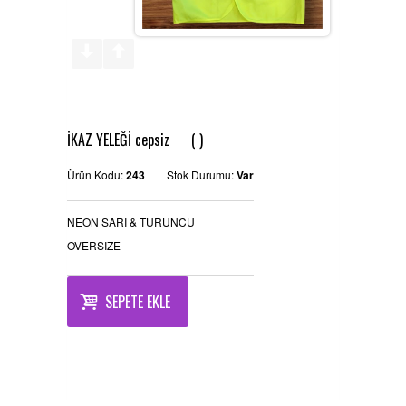
REFERANSLAR
KAMPANYA
SİPARİŞ LİSTESİ
İKAZ YELEĞİ cepsiz ( )
İLETİŞİM
Ürün Kodu:
243
Stok Durumu:
Var
NEON SARI & TURUNCU
OVERSIZE
SEPETE EKLE