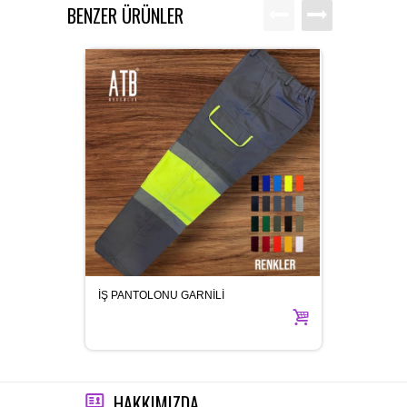
BENZER ÜRÜNLER
İŞ PANTOLONU GARNİLİ
ŞAPKA
HAKKIMIZDA