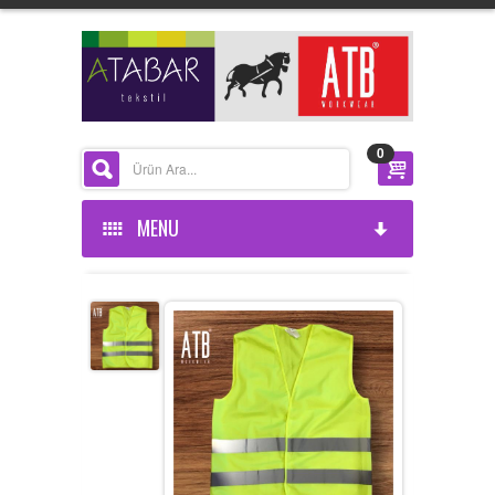
0
MENU
ANASAYFA
KURUMSAL
ÜRÜNLERİMİZ
HAKKIMIZDA
HABERLER
BELGELERIMIZ