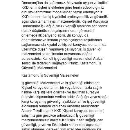
Donanım)’ları da sağlıyoruz. Mevzuata uygun ve kaliteli
HABERLER
BELGELERIMIZ
KKD’leri müşteri isteklerine göre temin edebildiğimiz
gibi stoklarımızdaki modellerden temin edebiliyoruz.
KKD donanımlar iş kıyafetini profesyonellik ve güvenlik
REFERANSLAR
açısından tamamlayıcı malzemelerdir. Kişisel Koruyucu
Donanımlar İş Sağlığı ve Güvenliği alanında son tedbir
olarak düşünülse de çalışanın zarar görmesini
KAMPANYA
önlemede ilk bariyer olabilir. Bu konuyu da
önemsiyoruz ve insana yaraşır çalışma koşullarının
sağlanmasında kıyafet ve kişisel koruyucu donanımda
üzerimize düşeni yapmaya çalışıyoruz. İş güvenliği
SİPARİŞ LİSTESİ
malzemeleri satan firmalar arıyorsanız doğru
adrestesiniz. Kaliteli iş güvenliği malzemeleri Atabar
Tekstil ile tedarikini sağlayabilirsiniz. Kastamonu İş
İLETİŞİM
Güvenliği Malzemeleri
Kastamonu İş Güvenliği Malzemeleri
İş güvenliği Malzemeleri ve iş güvenliği elbiseleri;
Kişisel koruyu donanım, bir veya birden fazla sağlık
riskine karşı kişilere giyilmek ve takılmak suretiyle
önleyici ekipmanlara verilan addır. Soğuğa veya sıcağa
karşı koruyan iş güvenliği ayakkabıları ve iş güvenliği
eldivenleri bunlara verilecek örnekler arasındadır.
Atabar Tekstil olarak KKD(Kişisel koruyucu donanım)
satışımız gün geçtikçe artmaktadır. İş güvenliği
malzemelerimizin kalitesi KKD'nin insan sağlığı, can
güvenliği, çevre ve tüketicinin korunması açısından
sahip olunması gereken tüm özellikler sağlanmıştır.