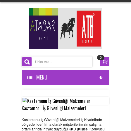
0
MENU
ANASAYFA
KURUMSAL
Kastamonu İş Güvenliği Malzemeleri
Kastamonu İş Güvenliği Malzemeleri İş Kıyafetinde
ÜRÜNLERİMİZ
HAKKIMIZDA
bölgede lider firma olarak müşterilerimizin çalışma
ortamlarında ihtiyaç duyduğu KKD (Kişisel Koruyucu