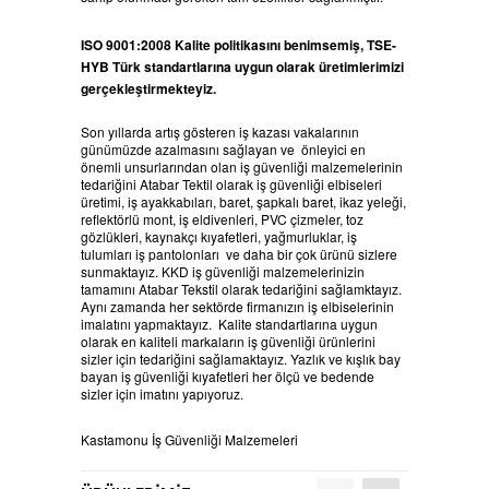
ISO 9001:2008 Kalite politikasını benimsemiş, TSE-
HYB Türk standartlarına uygun olarak üretimlerimizi
gerçekleştirmekteyiz.
Son yıllarda artış gösteren iş kazası vakalarının
günümüzde azalmasını sağlayan ve önleyici en
önemli unsurlarından olan iş güvenliği malzemelerinin
tedariğini Atabar Tektil olarak iş güvenliği elbiseleri
üretimi, iş ayakkabıları, baret, şapkalı baret, ikaz yeleği,
reflektörlü mont, iş eldivenleri, PVC çizmeler, toz
gözlükleri, kaynakçı kıyafetleri, yağmurluklar, iş
tulumları iş pantolonları ve daha bir çok ürünü sizlere
sunmaktayız. KKD iş güvenliği malzemelerinizin
tamamını Atabar Tekstil olarak tedariğini sağlamktayız.
Aynı zamanda her sektörde firmanızın iş elbiselerinin
imalatını yapmaktayız. Kalite standartlarına uygun
olarak en kaliteli markaların iş güvenliği ürünlerini
sizler için tedariğini sağlamaktayız. Yazlık ve kışlık bay
bayan iş güvenliği kıyafetleri her ölçü ve bedende
sizler için imatını yapıyoruz.
Kastamonu İş Güvenliği Malzemeleri