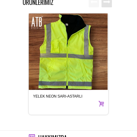
ÜRÜNLERİMİZ
YELEK NEON SARI-ASTARLI
MONT 