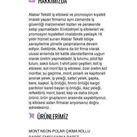
HAKKIMIZDA
Atabar Tekstil iş elbisesi ve promosyon kıyafeti
imalatı yapan firmamız aynı zamanda iş
güvenliği malzemeleri toptan ve perakende
satışı yapmaktadır. Endüstriyel iş elbiseleri ve
promosyon kıyafetleri imalatında yaklaşık 16
yıldır hizmet sunan Atabar Tekstil bölge
sanayilerine yönelik çalışmalarına devam
ediyor. Sektörde, Adana da bir firma olarak
ulusal anlamda bir kalite standartlarına uygun
olarak üretim yapmaktadır. İş tulumu, pilot tipi
tulum, askılı tulum, t-shirt polo çeşitleri, kot iş
elbisesi, kot mont tipi iş elbisesi, özel üretim kot
montlar, su geçirme, mont, polarlı ve kapitoneli
anorak yelek, iş yeleği, safari yelek, şapka,
bere, kaşkol. İş önlüğü, fırıncı önlüğü kargo
pantolon kareli bayan iş önlüğü, ikaz yeleği,
reflektörlü mont, baret, kep ve daha birçok
ürünü, ürün gruplarının arasında sayabiliyoruz.
iş elbisesi satan firmalar arıyorsanız doğru
adrestesiniz.
ÜRÜNLERİMİZ
MONT NEON-POLAR ÇIKMA KOLLU
DARBE EMİCİ ŞAPKA BARET